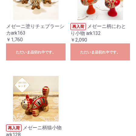
メゼーニ塗りチェブラーシ
メゼーニ柄にわと
再入荷
カark163
り小物 ark132
￥1,760
￥2,090
ただいま品切れ中です。
ただいま品切れ中です。
メゼーニ柄猫小物
再入荷
ark128