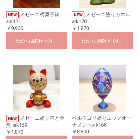
メゼーニ柄菓子鉢
メゼーニ塗りカエル
NEW
NEW
ark171
ark170
￥9,900
￥1,870
ただいま品切れ中です。
ただいま品切れ中です。
メゼーニ塗り猫と金
ペルモゴリ塗りエッグオー
NEW
ナメントark168
魚 ark169
￥8,800
￥1,870