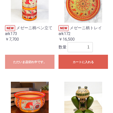
メゼーニ柄ペン立て
メゼーニ柄トレイ
NEW
NEW
ark173
ark172
￥7,700
￥16,500
数量
ただいま品切れ中です。
カートに入れる