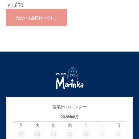
￥1,870
ただいま品切れ中です。
営業日カレンダー
2026年8月
月
火
水
木
金
土
日
27
28
29
30
31
1
2