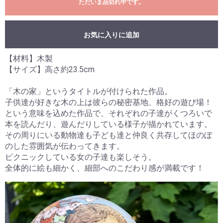
ただいま品切れ中です。
お気に入りに追加
【材料】木製
【サイズ】高さ約23.5cm
「木の家」というタイトルが付けられた作品。
子供達が好きな木の上は彼らの秘密基地、格好の遊び場！
という意味を込めた作品で、それぞれの子達がくつろいで
本を読んだり、遊んだりしている様子が描かれています。
その周りにいる動物達も子ども達と仲良く共存してほのぼ
のした雰囲気が伝わってきます。
ピクニックしている女の子達も楽しそう。
全体的に絵も細かく、細部へのこだわり感が満載です！