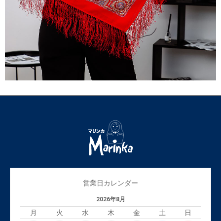
営業日カレンダー
2026年8月
月
火
水
木
金
土
日