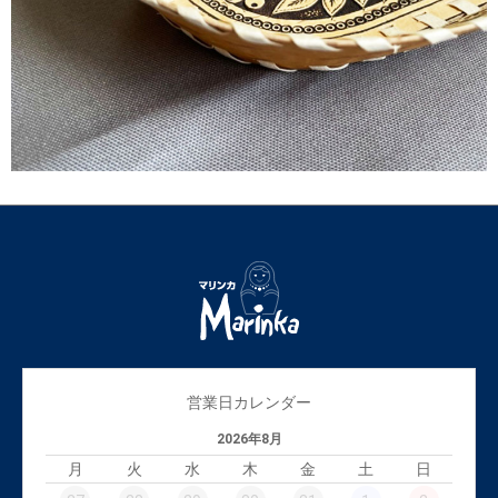
営業日カレンダー
2026年8月
月
火
水
木
金
土
日